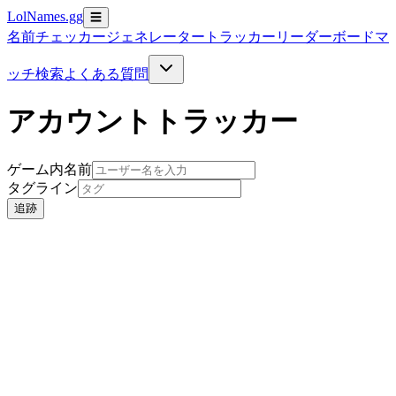
LolNames.gg
☰
名前チェッカー
ジェネレーター
トラッカー
リーダーボード
マ
ッチ検索
よくある質問
アカウントトラッカー
ゲーム内名前
タグライン
追跡