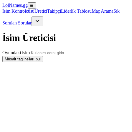
LolNames.gg
☰
İsim Kontrolcüsü
Üretici
Takipçi
Liderlik Tablosu
Maç Arama
Sık
Sorulan Sorular
İsim Üreticisi
Oyundaki isim
Müsait tagline'ları bul